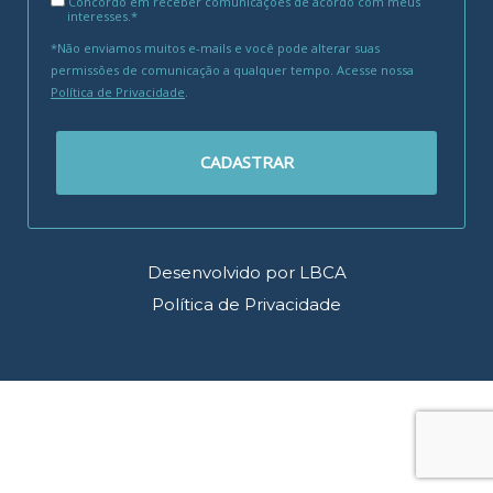
Concordo em receber comunicações de acordo com meus
interesses.*
*Não enviamos muitos e-mails e você pode alterar suas
permissões de comunicação a qualquer tempo. Acesse nossa
Política de Privacidade
.
CADASTRAR
Desenvolvido por LBCA
Política de Privacidade