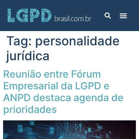
Tag:
personalidade
jurídica
Reunião entre Fórum
Empresarial da LGPD e
ANPD destaca agenda de
prioridades