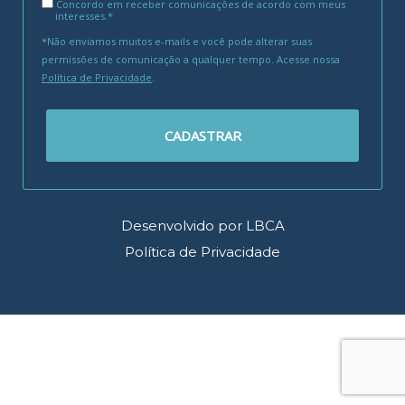
Concordo em receber comunicações de acordo com meus
interesses.*
*Não enviamos muitos e-mails e você pode alterar suas
permissões de comunicação a qualquer tempo. Acesse nossa
Política de Privacidade
.
CADASTRAR
Desenvolvido por LBCA
Política de Privacidade