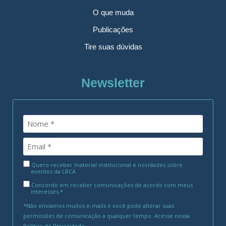
O que muda
Publicações
Tire suas dúvidas
Newsletter
Quero receber material institucional e novidades sobre
eventos da LBCA
Concordo em receber comunicações de acordo com meus
interesses.*
*Não enviamos muitos e-mails e você pode alterar suas
permissões de comunicação a qualquer tempo. Acesse nossa
Política de Privacidade
.