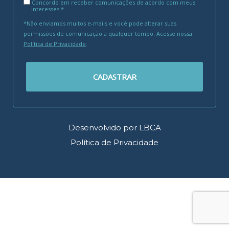
Concordo em receber comunicações de acordo com meus
interesses.*
*Não enviamos muitos e-mails e você pode alterar suas
permissões de comunicação a qualquer tempo. Acesse nossa
Política de Privacidade
.
CADASTRAR
Desenvolvido por LBCA
Política de Privacidade