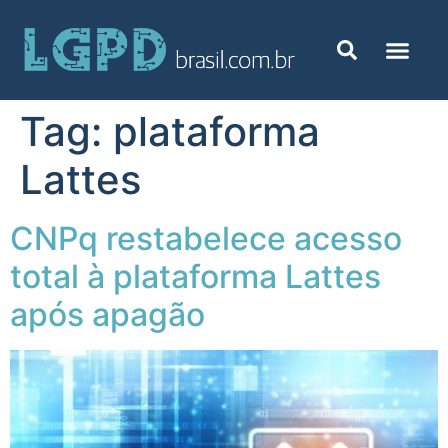
Tag:
plataforma
Lattes
CNPq restabelece acesso
total à plataforma Lattes
após apagão