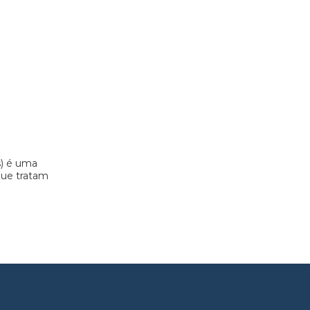
s) é uma
 que tratam