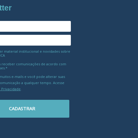
tter
 material institucional e novidades sobre
BCA
 receber comunicações de acordo com
ses.*
uitos e-mails e você pode alterar suas
comunicação a qualquer tempo. Acesse
e Privacidade
.
CADASTRAR