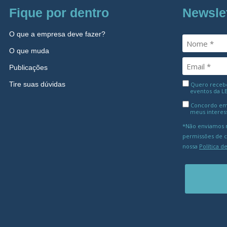
Fique por dentro
Newsle
O que a empresa deve fazer?
O que muda
Publicações
Tire suas dúvidas
Quero receber
eventos da L
Concordo em
meus interes
*Não enviamos m
permissões de 
nossa
Política d