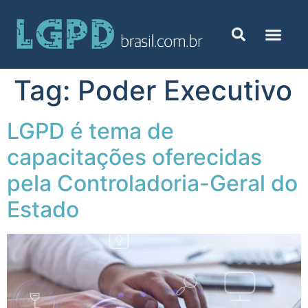
Tag:
Poder Executivo
LGPD é tema de
capacitações oferecidas
pela Controladoria-Geral do
Estado