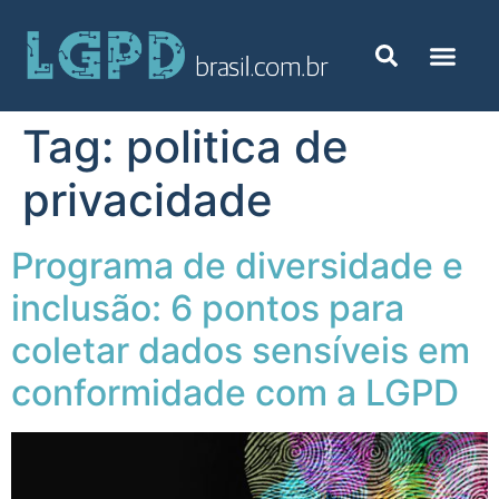
Tag:
politica de
privacidade
Programa de diversidade e
inclusão: 6 pontos para
coletar dados sensíveis em
conformidade com a LGPD