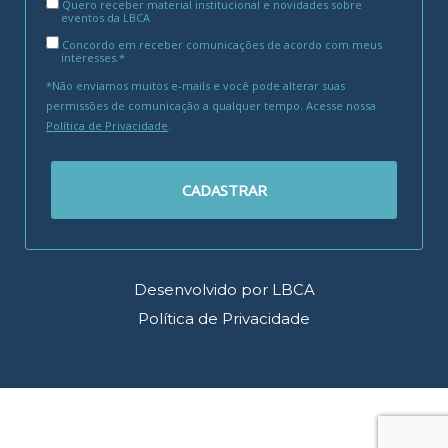
Quero receber material institucional e novidades sobre
eventos da LBCA
Concordo em receber comunicações de acordo com meus
interesses.*
*Não enviamos muitos e-mails e você pode alterar suas
permissões de comunicação a qualquer tempo. Acesse nossa
Política de Privacidade
.
CADASTRAR
Desenvolvido por LBCA
Política de Privacidade