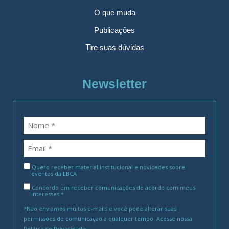
O que muda
Publicações
Tire suas dúvidas
Newsletter
Quero receber material institucional e novidades sobre
eventos da LBCA
Concordo em receber comunicações de acordo com meus
interesses.*
*Não enviamos muitos e-mails e você pode alterar suas
permissões de comunicação a qualquer tempo. Acesse nossa
Política de Privacidade
.