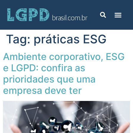
Tag:
práticas ESG
Ambiente corporativo, ESG
e LGPD: confira as
prioridades que uma
empresa deve ter