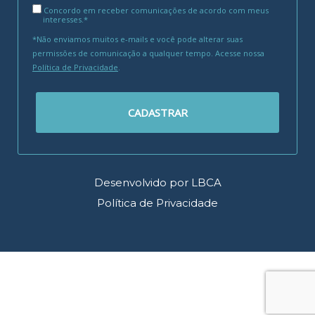
Concordo em receber comunicações de acordo com meus
interesses.*
*Não enviamos muitos e-mails e você pode alterar suas
permissões de comunicação a qualquer tempo. Acesse nossa
Política de Privacidade
.
CADASTRAR
Desenvolvido por LBCA
Política de Privacidade