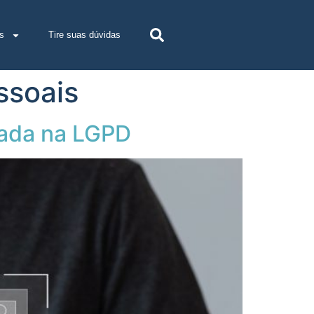
s
Tire suas dúvidas
ssoais
cada na LGPD