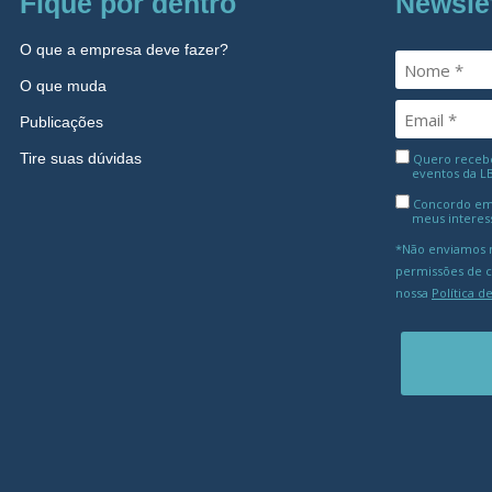
Fique por dentro
Newsle
O que a empresa deve fazer?
O que muda
Publicações
Tire suas dúvidas
Quero receber
eventos da L
Concordo em
meus interes
*Não enviamos m
permissões de 
nossa
Política d