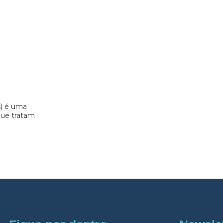
s) é uma
 que tratam