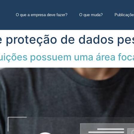
O que a empresa deve fazer?
O que muda?
Publicaçõe
e proteção de dados pe
tuições possuem uma área fo