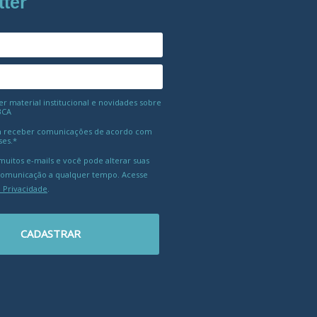
tter
 material institucional e novidades sobre
BCA
 receber comunicações de acordo com
ses.*
uitos e-mails e você pode alterar suas
comunicação a qualquer tempo. Acesse
e Privacidade
.
CADASTRAR