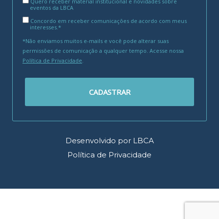
Quero receber material institucional e novidades sobre
eventos da LBCA
Concordo em receber comunicações de acordo com meus
interesses.*
*Não enviamos muitos e-mails e você pode alterar suas
permissões de comunicação a qualquer tempo. Acesse nossa
Política de Privacidade
.
CADASTRAR
Desenvolvido por LBCA
Política de Privacidade