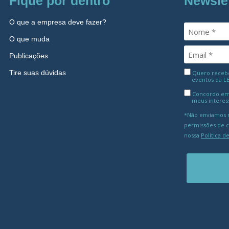
Fique por dentro
Newsle
O que a empresa deve fazer?
O que muda
Publicações
Tire suas dúvidas
Quero receber
eventos da L
Concordo em
meus interes
*Não enviamos m
permissões de 
nossa
Política d