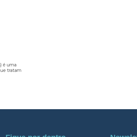
s) é uma
 que tratam