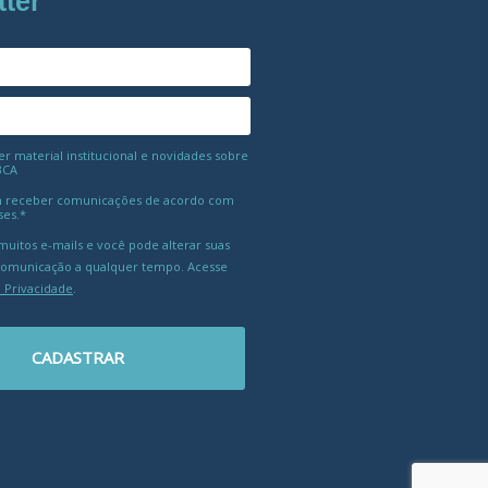
tter
 material institucional e novidades sobre
BCA
 receber comunicações de acordo com
ses.*
uitos e-mails e você pode alterar suas
comunicação a qualquer tempo. Acesse
e Privacidade
.
CADASTRAR