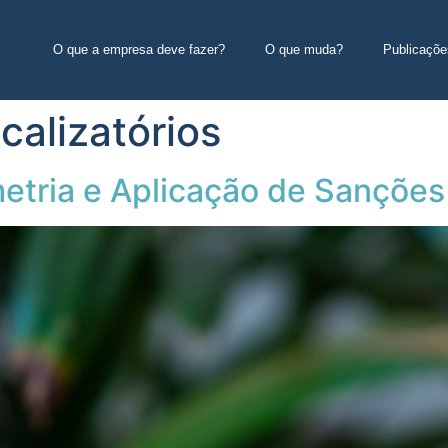
O que a empresa deve fazer?
O que muda?
Publicaçõe
calizatórios
tria e Aplicação de Sanções 