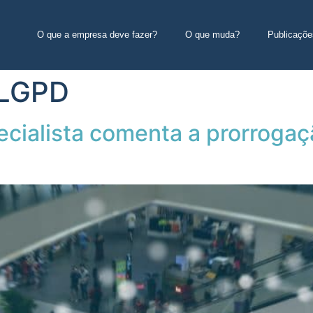
O que a empresa deve fazer?
O que muda?
Publicaçõe
 LGPD
pecialista comenta a prorroga