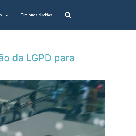
s
Tire suas dúvidas
ção da LGPD para