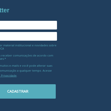
tter
 material institucional e novidades sobre
BCA
 receber comunicações de acordo com
ses.*
uitos e-mails e você pode alterar suas
comunicação a qualquer tempo. Acesse
e Privacidade
.
CADASTRAR