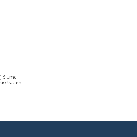
s) é uma
 que tratam