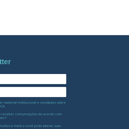
tter
 material institucional e novidades sobre
BCA
 receber comunicações de acordo com
ses.*
uitos e-mails e você pode alterar suas