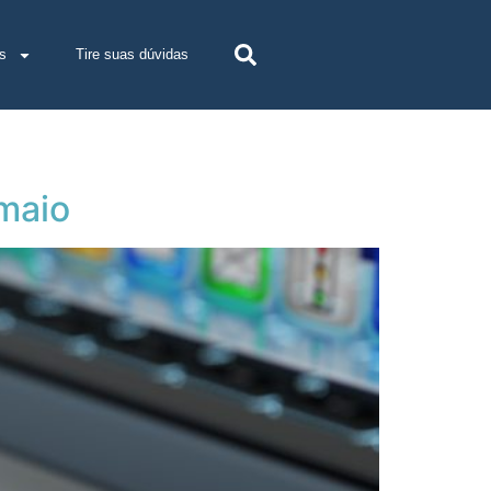
s
Tire suas dúvidas
 maio