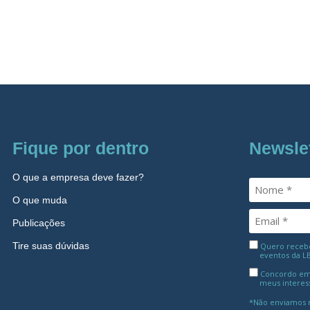
Fique por dentro
Newsle
O que a empresa deve fazer?
O que muda
Publicações
Tire suas dúvidas
Quero receber
eventos da L
Concordo em
meus interes
*Não enviamos m