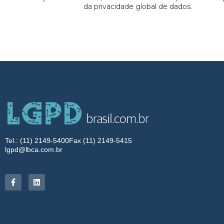
da privacidade global de dados.
Tel.: (11) 2149-5400
Fax (11) 2149-5415
lgpd@lbca.com.br