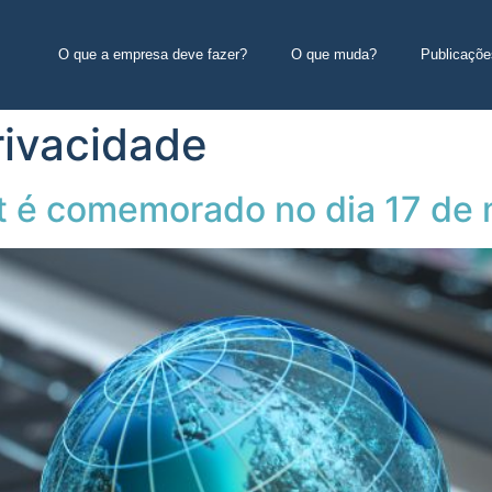
O que a empresa deve fazer?
O que muda?
Publicaçõe
rivacidade
et é comemorado no dia 17 de