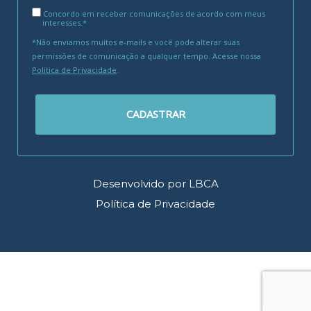
Concordo em receber comunicações de acordo com meus
interesses.*
*Não enviamos muitos e-mails e você pode alterar suas
permissões de comunicação a qualquer tempo. Acesse nossa
Política de Privacidade
.
CADASTRAR
Desenvolvido por LBCA
Política de Privacidade