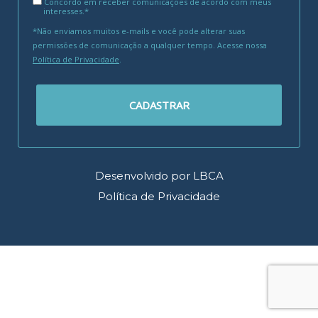
Concordo em receber comunicações de acordo com meus
interesses.*
*Não enviamos muitos e-mails e você pode alterar suas
permissões de comunicação a qualquer tempo. Acesse nossa
Política de Privacidade
.
CADASTRAR
Desenvolvido por LBCA
Política de Privacidade