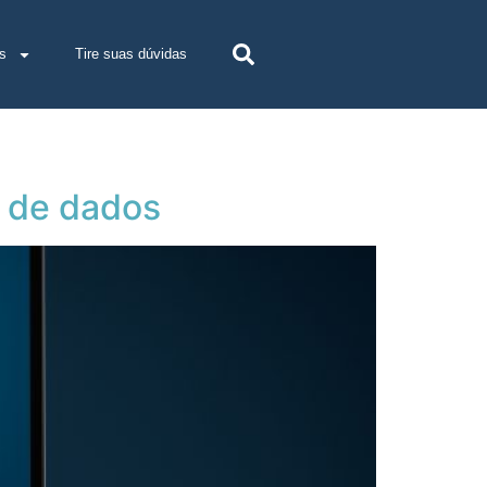
s
Tire suas dúvidas
o de dados