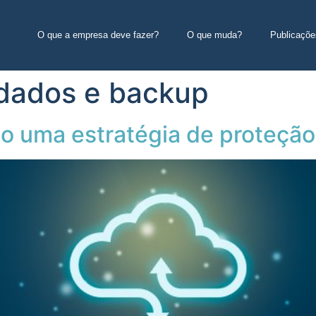
O que a empresa deve fazer?
O que muda?
Publicaçõe
 dados e backup
o uma estratégia de proteçã