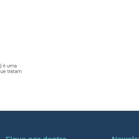
s) é uma
 que tratam