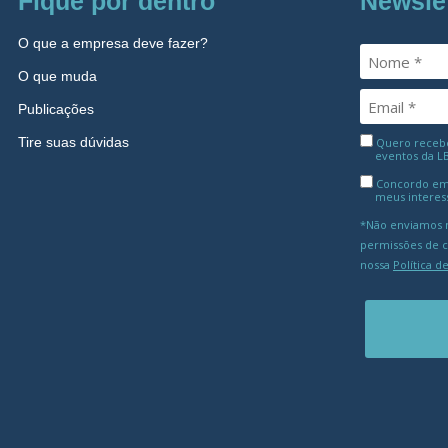
Fique por dentro
Newsle
O que a empresa deve fazer?
O que muda
Publicações
Tire suas dúvidas
Quero receber
eventos da L
Concordo em
meus interes
*Não enviamos m
permissões de 
nossa
Política d