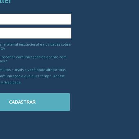
tter
 material institucional e novidades sobre
BCA
 receber comunicações de acordo com
ses.*
uitos e-mails e você pode alterar suas
comunicação a qualquer tempo. Acesse
e Privacidade
.
CADASTRAR