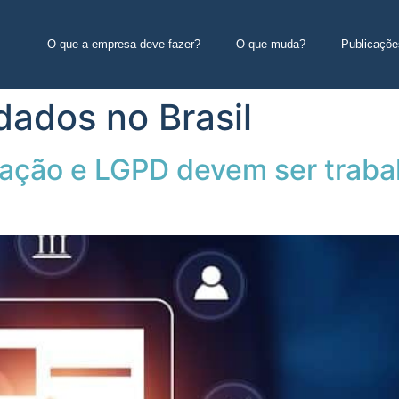
O que a empresa deve fazer?
O que muda?
Publicaçõe
dados no Brasil
mação e LGPD devem ser traba