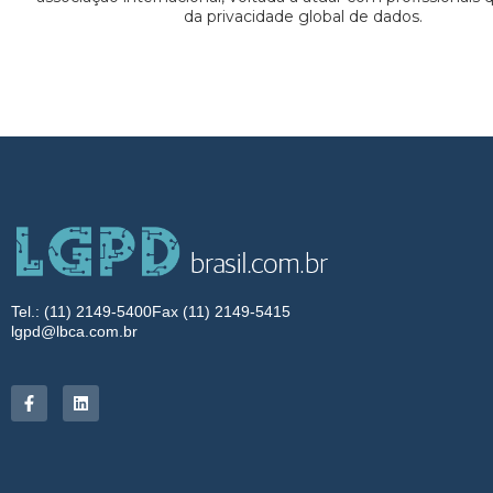
da privacidade global de dados.
Tel.: (11) 2149-5400
Fax (11) 2149-5415
lgpd@lbca.com.br