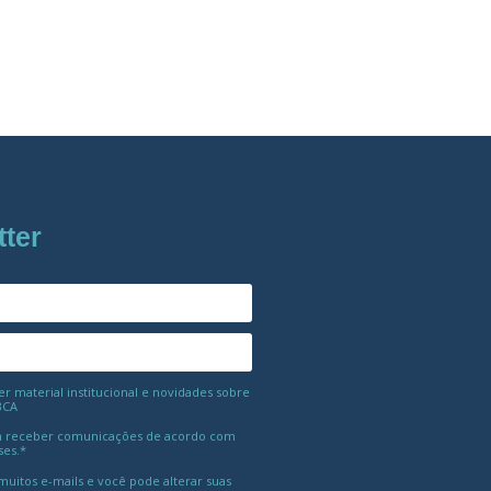
tter
 material institucional e novidades sobre
BCA
 receber comunicações de acordo com
ses.*
uitos e-mails e você pode alterar suas