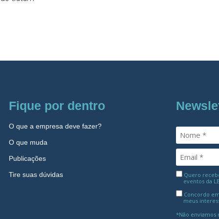
Fique por dentro
Newsle
O que a empresa deve fazer?
O que muda
Publicações
Tire suas dúvidas
Quero receber
eventos da L
Concordo em
meus interes
*Não enviamos m