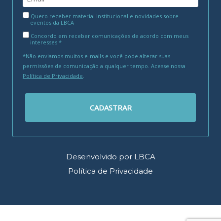
Quero receber material institucional e novidades sobre
eventos da LBCA
Concordo em receber comunicações de acordo com meus
interesses.*
*Não enviamos muitos e-mails e você pode alterar suas
permissões de comunicação a qualquer tempo. Acesse nossa
Política de Privacidade
.
CADASTRAR
Desenvolvido por LBCA
Política de Privacidade