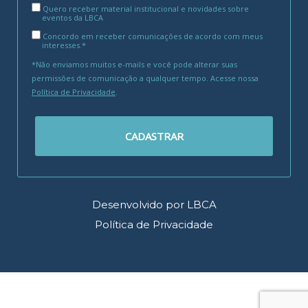
Quero receber material institucional e novidades sobre
eventos da LBCA
Concordo em receber comunicações de acordo com meus
interesses.*
*Não enviamos muitos e-mails e você pode alterar suas
permissões de comunicação a qualquer tempo. Acesse nossa
Política de Privacidade
.
CADASTRAR
Desenvolvido por LBCA
Política de Privacidade