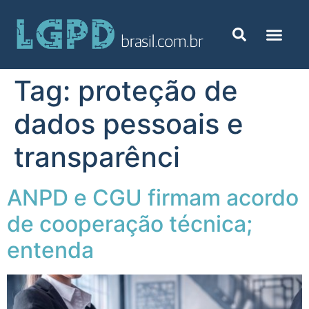
Tag:
proteção de
dados pessoais e
transparênci
ANPD e CGU firmam acordo
de cooperação técnica;
entenda