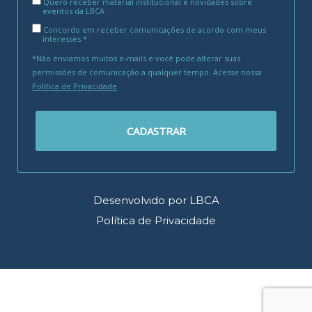
Quero receber material institucional e novidades sobre
eventos da LBCA
Concordo em receber comunicações de acordo com meus
interesses.*
*Não enviamos muitos e-mails e você pode alterar suas
permissões de comunicação a qualquer tempo. Acesse nossa
Política de Privacidade
.
CADASTRAR
Desenvolvido por LBCA
Política de Privacidade