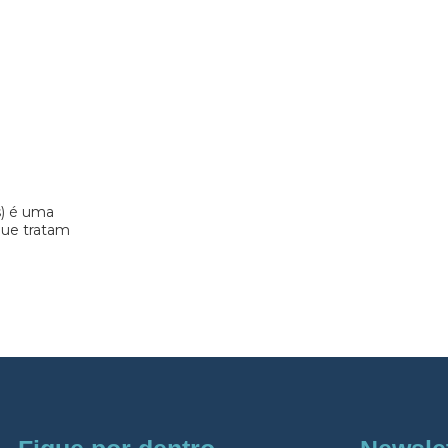
s) é uma
 que tratam