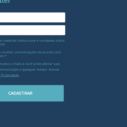
tter
 material institucional e novidades sobre
BCA
 receber comunicações de acordo com
ses.*
uitos e-mails e você pode alterar suas
comunicação a qualquer tempo. Acesse
e Privacidade
.
CADASTRAR