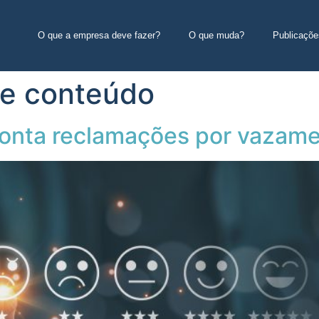
O que a empresa deve fazer?
O que muda?
Publicaçõe
de conteúdo
ponta reclamações por vazam