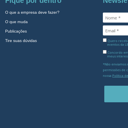
Fique por dentro
Newsle
O que a empresa deve fazer?
O que muda
Publicações
Tire suas dúvidas
Quero receber
eventos da L
Concordo em
meus interes
*Não enviamos m
permissões de 
nossa
Política d