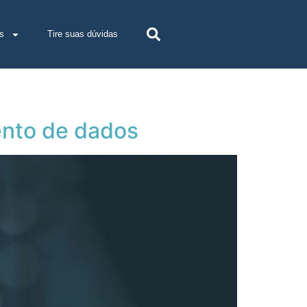
s
Tire suas dúvidas
ento de dados