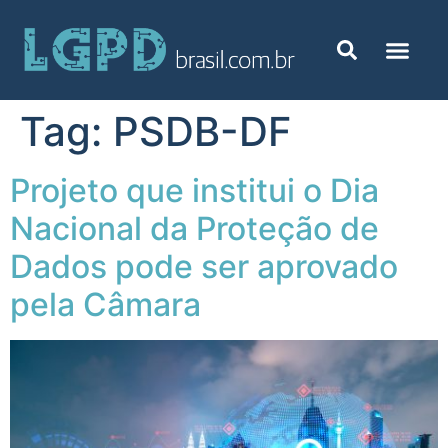
Tag:
PSDB-DF
Projeto que institui o Dia
Nacional da Proteção de
Dados pode ser aprovado
pela Câmara