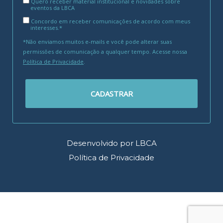
Quero receber material institucional e novidades sobre
eventos da LBCA
Concordo em receber comunicações de acordo com meus
interesses.*
*Não enviamos muitos e-mails e você pode alterar suas
permissões de comunicação a qualquer tempo. Acesse nossa
Política de Privacidade
.
CADASTRAR
Desenvolvido por LBCA
Política de Privacidade