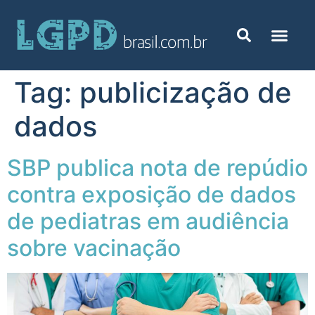
Tag:
publicização de
dados
SBP publica nota de repúdio
contra exposição de dados
de pediatras em audiência
sobre vacinação