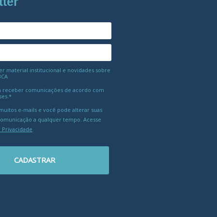
tter
 material institucional e novidades sobre
BCA
 receber comunicações de acordo com
ses.*
uitos e-mails e você pode alterar suas
comunicação a qualquer tempo. Acesse
e Privacidade
.
CADASTRAR