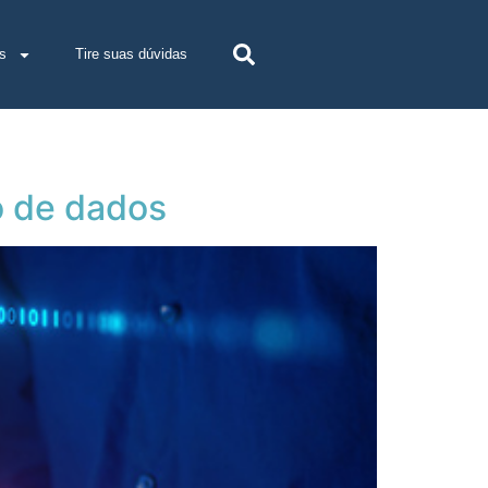
s
Tire suas dúvidas
o de dados