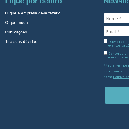
Fique por dentro
Newsle
O que a empresa deve fazer?
O que muda
Publicações
Tire suas dúvidas
Quero receber
eventos da L
Concordo em
meus interes
*Não enviamos m
permissões de 
nossa
Política d