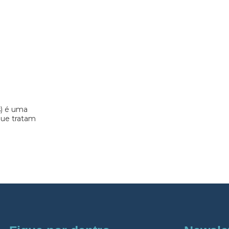
s) é uma
 que tratam