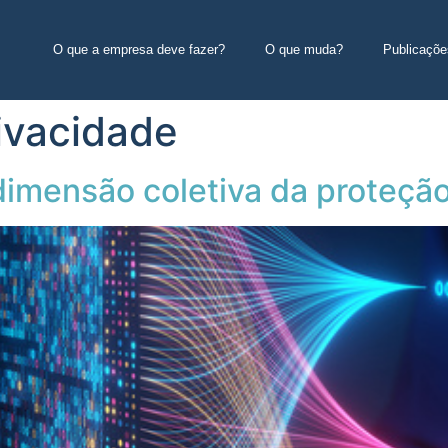
O que a empresa deve fazer?
O que muda?
Publicaçõe
ivacidade
dimensão coletiva da proteçã