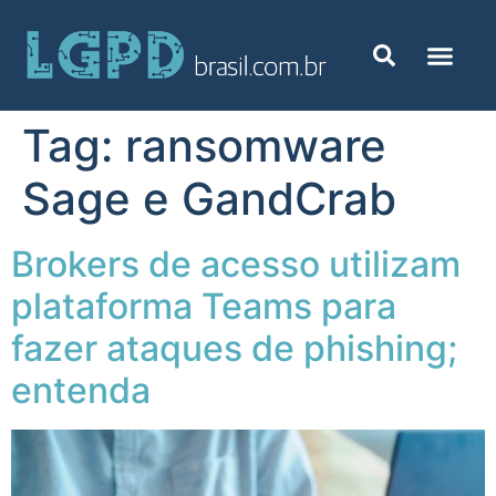
Tag:
ransomware
Sage e GandCrab
Brokers de acesso utilizam
plataforma Teams para
fazer ataques de phishing;
entenda