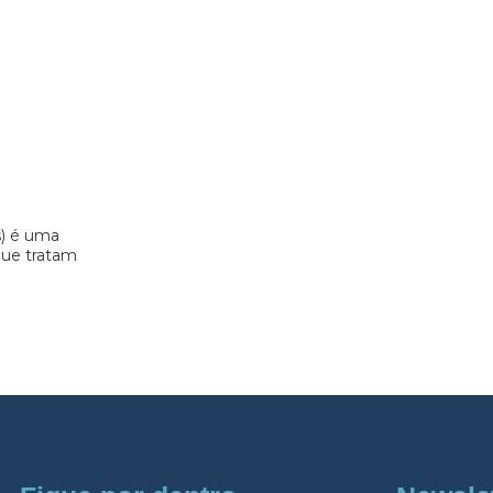
s) é uma
 que tratam