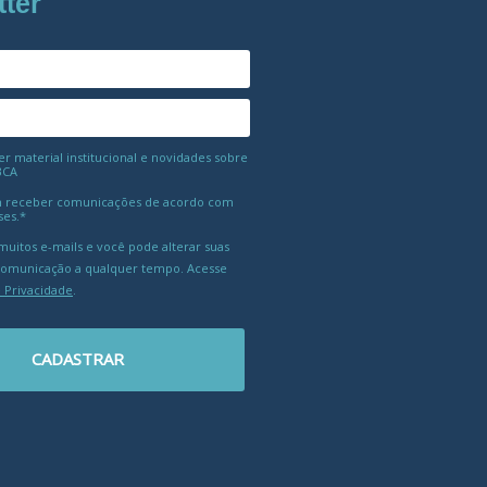
tter
 material institucional e novidades sobre
BCA
 receber comunicações de acordo com
ses.*
uitos e-mails e você pode alterar suas
comunicação a qualquer tempo. Acesse
e Privacidade
.
CADASTRAR