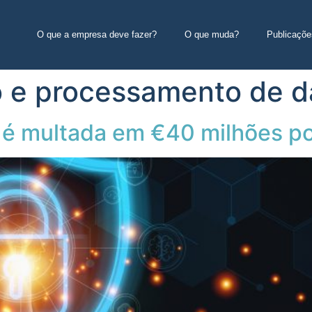
O que a empresa deve fazer?
O que muda?
Publicaçõe
o e processamento de 
 é multada em €40 milhões p