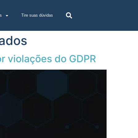
s
Tire suas dúvidas
dados
or violações do GDPR