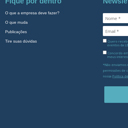
Fique por dentro
Newsle
O que a empresa deve fazer?
O que muda
Publicações
Tire suas dúvidas
Quero receber
eventos da L
Concordo em
meus interes
*Não enviamos m
permissões de 
nossa
Política d