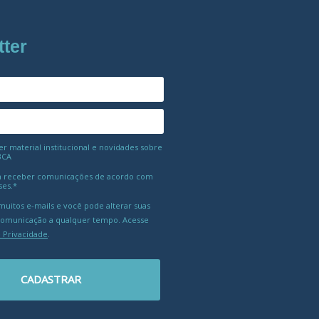
tter
 material institucional e novidades sobre
BCA
 receber comunicações de acordo com
ses.*
uitos e-mails e você pode alterar suas
comunicação a qualquer tempo. Acesse
e Privacidade
.
CADASTRAR