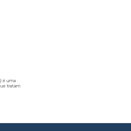
s) é uma
 que tratam