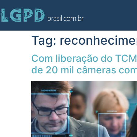
Tag:
reconhecimen
Com liberação do TCM,
de 20 mil câmeras com