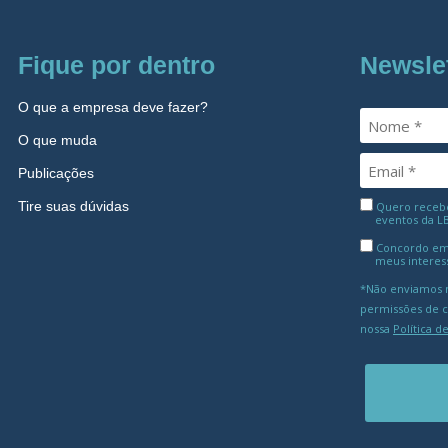
Fique por dentro
Newsle
O que a empresa deve fazer?
O que muda
Publicações
Tire suas dúvidas
Quero receber
eventos da L
Concordo em
meus interes
*Não enviamos m
permissões de 
nossa
Política d