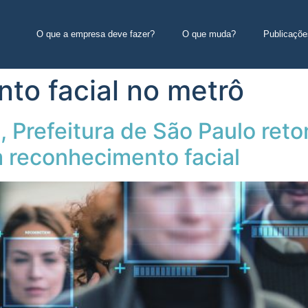
O que a empresa deve fazer?
O que muda?
Publicaçõe
to facial no metrô
 Prefeitura de São Paulo reto
 reconhecimento facial