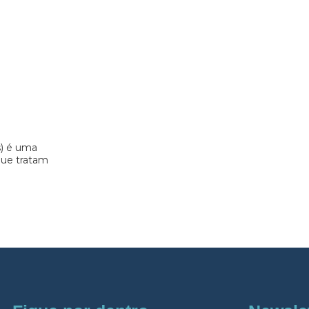
s) é uma
 que tratam