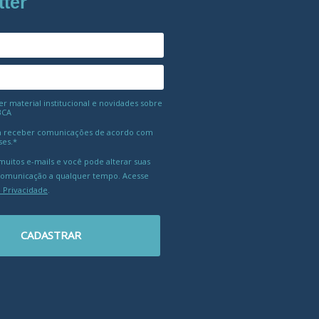
tter
 material institucional e novidades sobre
BCA
 receber comunicações de acordo com
ses.*
uitos e-mails e você pode alterar suas
comunicação a qualquer tempo. Acesse
e Privacidade
.
CADASTRAR