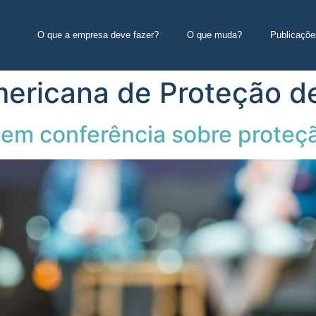
O que a empresa deve fazer?
O que muda?
Publicaçõe
mericana de Proteção d
m conferência sobre proteçã