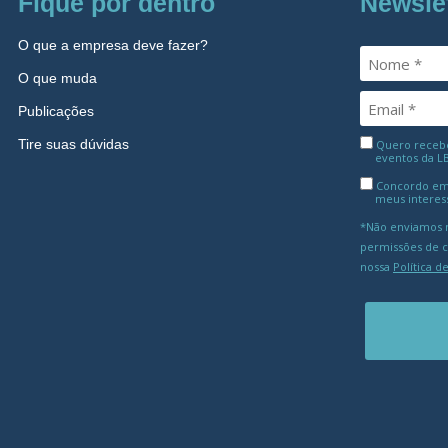
Fique por dentro
Newsle
O que a empresa deve fazer?
O que muda
Publicações
Tire suas dúvidas
Quero receber
eventos da L
Concordo em
meus interes
*Não enviamos m
permissões de 
nossa
Política d