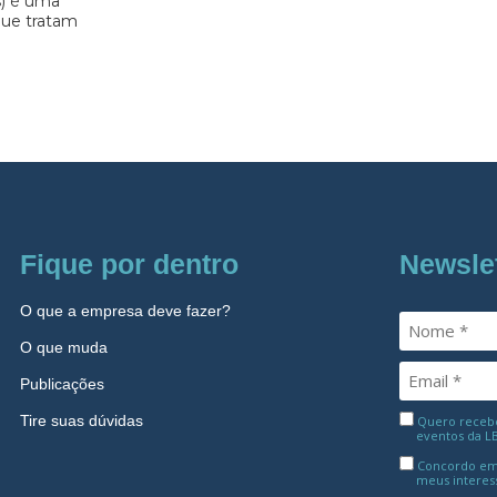
s) é uma
 que tratam
Fique por dentro
Newsle
O que a empresa deve fazer?
O que muda
Publicações
Tire suas dúvidas
Quero receber
eventos da L
Concordo em
meus interes