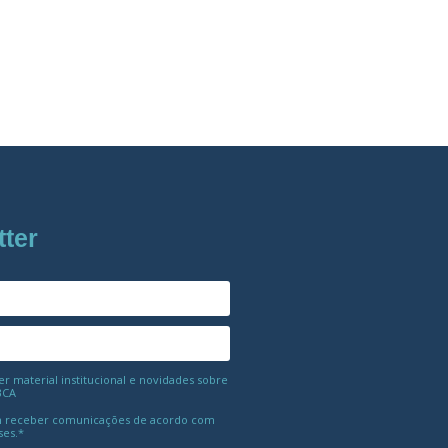
tter
 material institucional e novidades sobre
BCA
 receber comunicações de acordo com
ses.*