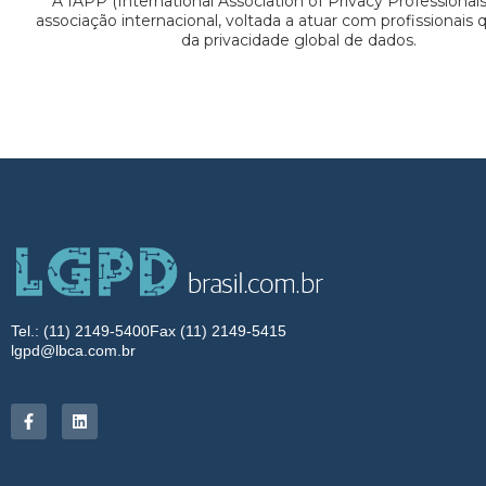
A IAPP (International Association of Privacy Professional
associação internacional, voltada a atuar com profissionais
da privacidade global de dados.
Tel.: (11) 2149-5400
Fax (11) 2149-5415
lgpd@lbca.com.br