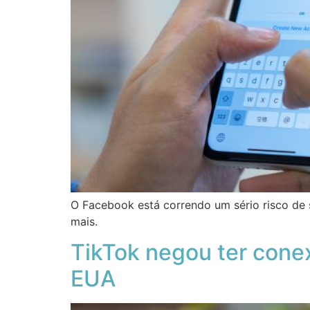
O Facebook está correndo um sério risco de 
mais.
TikTok negou ter cone
EUA