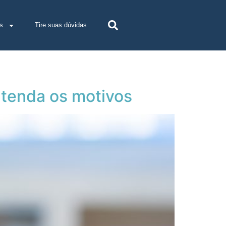
s
Tire suas dúvidas
ntenda os motivos