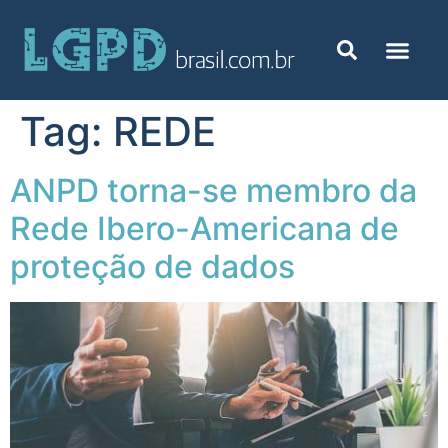
Tag:
REDE
ANPD torna-se membro da
Rede Ibero-Americana de
proteção de dados