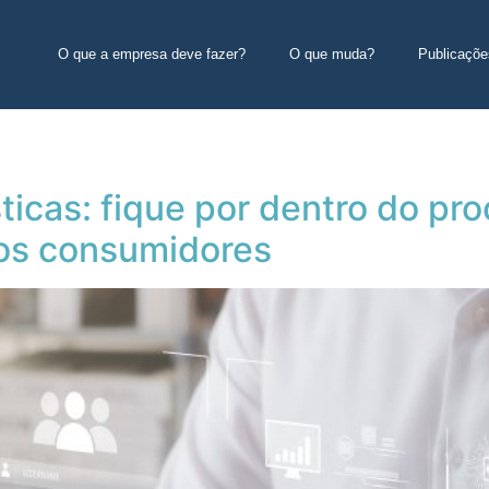
O que a empresa deve fazer?
O que muda?
Publicaçõe
icas: fique por dentro do pro
os consumidores