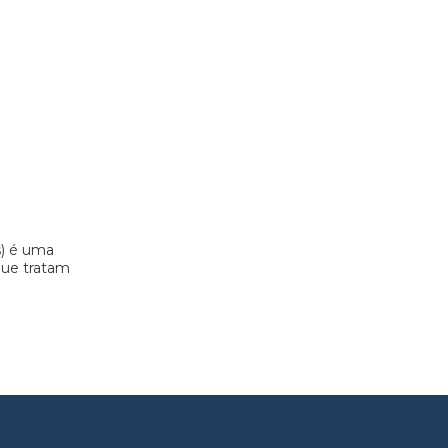
s) é uma
 que tratam