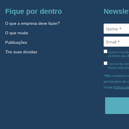
Fique por dentro
Newsle
O que a empresa deve fazer?
O que muda
Publicações
Tire suas dúvidas
Quero receber
eventos da L
Concordo em
meus interes
*Não enviamos m
permissões de 
nossa
Política d