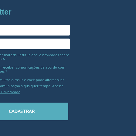
tter
 material institucional e novidades sobre
BCA
 receber comunicações de acordo com
ses.*
uitos e-mails e você pode alterar suas
comunicação a qualquer tempo. Acesse
e Privacidade
.
CADASTRAR