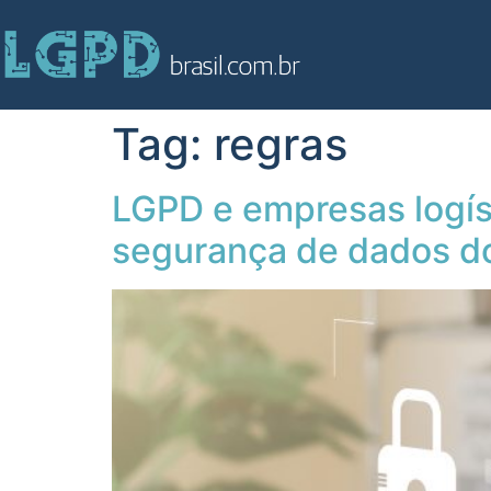
Tag:
regras
LGPD e empresas logíst
segurança de dados d