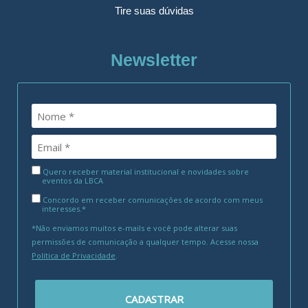
Tire suas dúvidas
Newsletter
Quero receber material institucional e novidades sobre
eventos da LBCA
Concordo em receber comunicações de acordo com meus
interesses.*
*Não enviamos muitos e-mails e você pode alterar suas
permissões de comunicação a qualquer tempo. Acesse nossa
Política de Privacidade
.
CADASTRAR