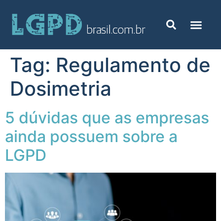
Tag:
Regulamento de
Dosimetria
5 dúvidas que as empresas
ainda possuem sobre a
LGPD