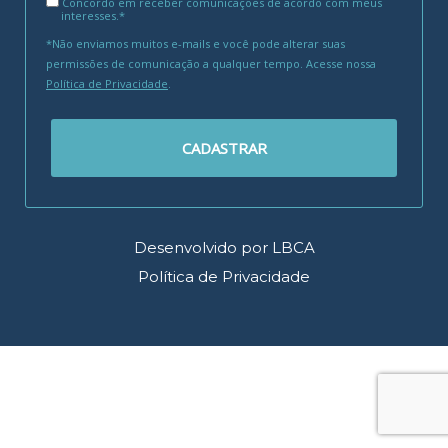
Concordo em receber comunicações de acordo com meus
interesses.*
*Não enviamos muitos e-mails e você pode alterar suas
permissões de comunicação a qualquer tempo. Acesse nossa
Política de Privacidade
.
CADASTRAR
Desenvolvido por LBCA
Política de Privacidade