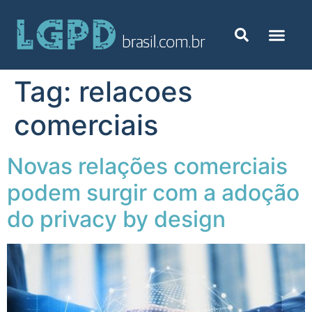
Tag:
relacoes
comerciais
Novas relações comerciais
podem surgir com a adoção
do privacy by design