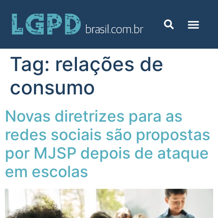
Tag:
relações de
consumo
Novas diretrizes para as
redes sociais são propostas
por MJSP depois de ataque
em escolas