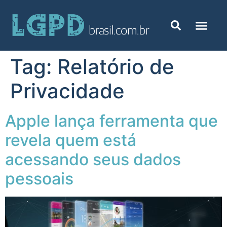
Tag:
Relatório de
Privacidade
Apple lança ferramenta que
revela quem está
acessando seus dados
pessoais