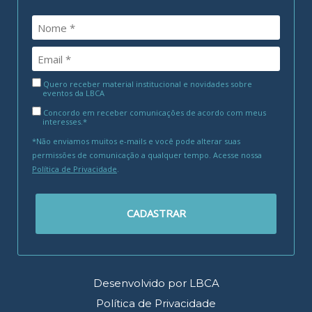
Quero receber material institucional e novidades sobre
eventos da LBCA
Concordo em receber comunicações de acordo com meus
interesses.*
*Não enviamos muitos e-mails e você pode alterar suas
permissões de comunicação a qualquer tempo. Acesse nossa
Política de Privacidade
.
CADASTRAR
Desenvolvido por LBCA
Política de Privacidade