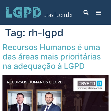
Tag:
rh-lgpd
Recursos Humanos é uma
das áreas mais prioritárias
na adequação à LGPD