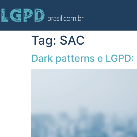
Tag:
SAC
Dark patterns e LGPD: