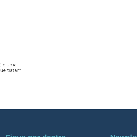
s) é uma
 que tratam