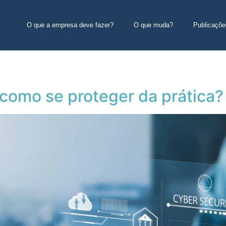
O que a empresa deve fazer?
O que muda?
Publicaçõe
 como se proteger da prática?