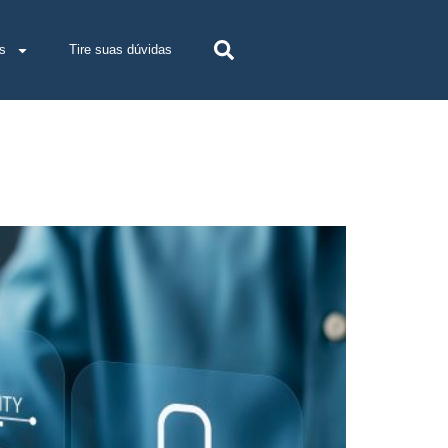
s
Tire suas dúvidas