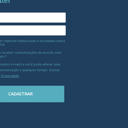
tter
 material institucional e novidades sobre
BCA
 receber comunicações de acordo com
ses.*
uitos e-mails e você pode alterar suas
comunicação a qualquer tempo. Acesse
e Privacidade
.
CADASTRAR