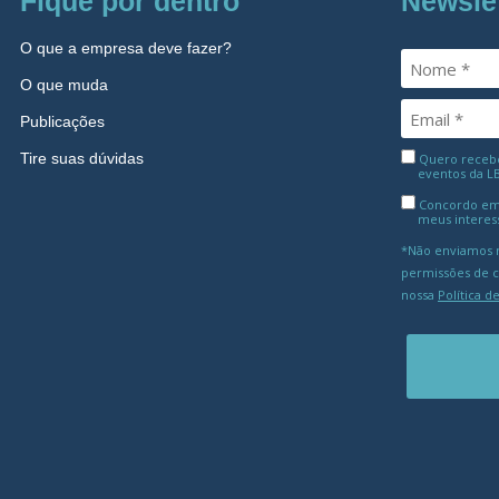
Fique por dentro
Newsle
O que a empresa deve fazer?
O que muda
Publicações
Tire suas dúvidas
Quero receber
eventos da L
Concordo em
meus interes
*Não enviamos m
permissões de 
nossa
Política d