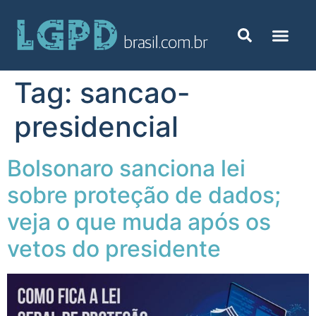
Tag:
sancao-
presidencial
Bolsonaro sanciona lei
sobre proteção de dados;
veja o que muda após os
vetos do presidente