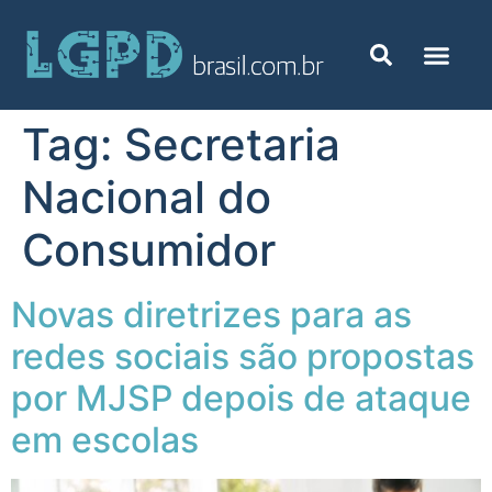
Tag:
Secretaria
Nacional do
Consumidor
Novas diretrizes para as
redes sociais são propostas
por MJSP depois de ataque
em escolas