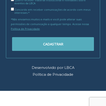
Quero receber material institucional e novidades sobre
eventos da LBCA
Concordo em receber comunicações de acordo com meus
interesses.*
*Não enviamos muitos e-mails e você pode alterar suas
permissões de comunicação a qualquer tempo. Acesse nossa
Política de Privacidade
.
CADASTRAR
Desenvolvido por LBCA
Política de Privacidade