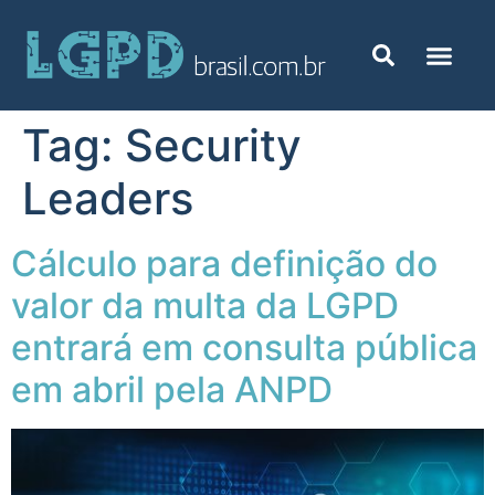
Tag:
Security
Leaders
Cálculo para definição do
valor da multa da LGPD
entrará em consulta pública
em abril pela ANPD