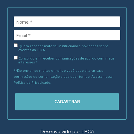
Quero receber material institucional e novidades sobre
eventos da LBCA
Concordo em receber comunicações de acordo com meus
interesses.*
*Não enviamos muitos e-mails e você pode alterar suas
permissões de comunicação a qualquer tempo. Acesse nossa
Política de Privacidade
.
CADASTRAR
Desenvolvido por LBCA