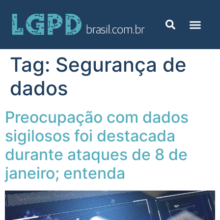
Tag:
Segurança de
dados
Preocupação com dados
sigilosos foi destacada
durante ataques de 8 de
janeiro; entenda