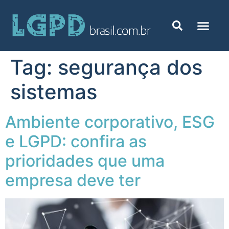
Tag:
segurança dos
sistemas
Ambiente corporativo, ESG
e LGPD: confira as
prioridades que uma
empresa deve ter