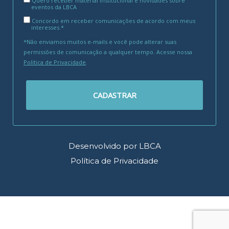
Quero receber material institucional e novidades sobre
eventos da LBCA
Concordo em receber comunicações de acordo com meus
interesses.*
*Não enviamos muitos e-mails e você pode alterar suas
permissões de comunicação a qualquer tempo. Acesse nossa
Política de Privacidade
.
CADASTRAR
Desenvolvido por LBCA
Política de Privacidade