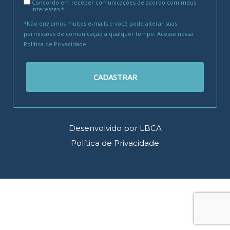
Concordo em receber comunicações de acordo com meus
interesses.*
*Não enviamos muitos e-mails e você pode alterar suas
permissões de comunicação a qualquer tempo. Acesse nossa
Política de Privacidade
.
CADASTRAR
Desenvolvido por LBCA
Política de Privacidade