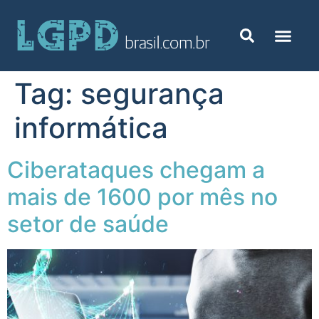
Tag:
segurança
informática
Ciberataques chegam a
mais de 1600 por mês no
setor de saúde