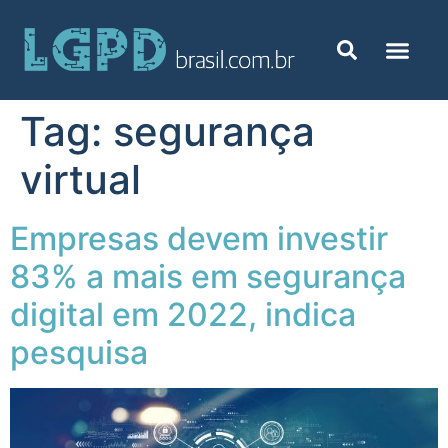
Tag:
segurança
virtual
Empresas devem investir
83% a mais em segurança
digital em 2022, indica
pesquisa