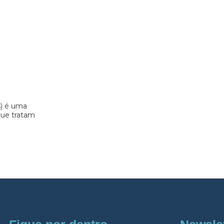
s) é uma
 que tratam