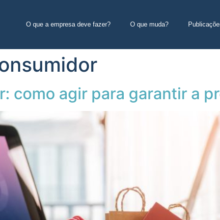
O que a empresa deve fazer?
O que muda?
Publicaçõe
onsumidor
 como agir para garantir a p