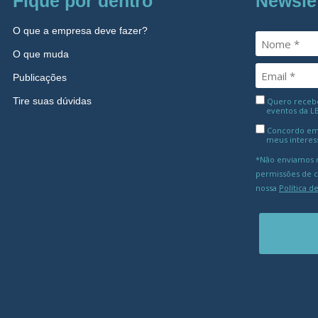
Fique por dentro
Newsle
O que a empresa deve fazer?
O que muda
Publicações
Tire suas dúvidas
Quero receber
eventos da L
Concordo em
meus interes
*Não enviamos m
permissões de 
nossa
Política d