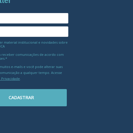
tter
 material institucional e novidades sobre
BCA
 receber comunicações de acordo com
ses.*
uitos e-mails e você pode alterar suas
comunicação a qualquer tempo. Acesse
e Privacidade
.
CADASTRAR