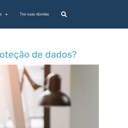
s
Tire suas dúvidas
roteção de dados?